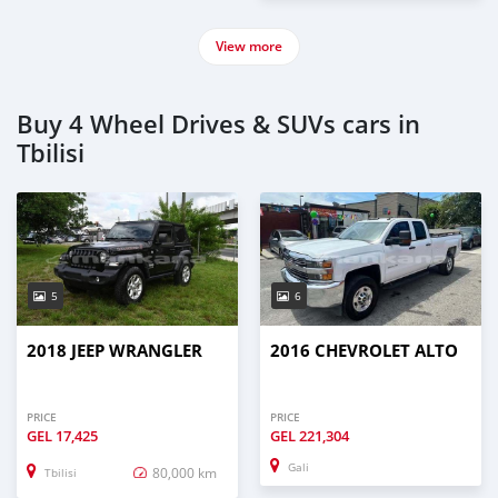
View more
Buy 4 Wheel Drives & SUVs cars in
Tbilisi
5
6
2018 JEEP WRANGLER
2016 CHEVROLET ALTO
PRICE
PRICE
GEL
17,425
GEL
221,304
Gali
80,000 km
Tbilisi