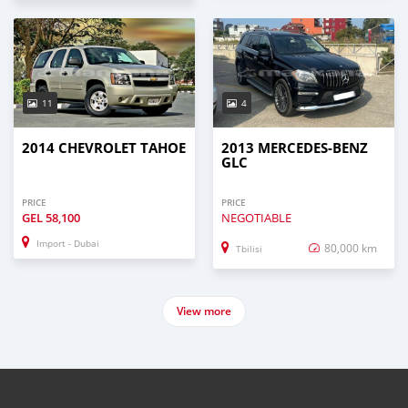
11
4
2014 CHEVROLET TAHOE
2013 MERCEDES-BENZ
GLC
PRICE
PRICE
GEL
58,100
NEGOTIABLE
Import - Dubai
80,000 km
Tbilisi
View more