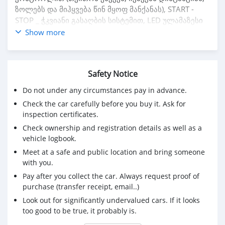
ზოლებს და მიჰყვება წინ მყოფ მანქანას), START -
STOP _ ჭკვიანი გასაღბის სისტემით, LED ულამაზესი
ფარებით, სანისლეებით, ტყავის კომბინირებული
Show more
სავარძლებით, ბარით, დიდი 10* ინჩიანი
მონიტორით, კარგი აუდიო სისტემით, "HONDA
SENSING" გაუმჯობესებული დამხმარე და
Safety Notice
უსაფრთხოების სისტემით: ზოლების და დისტანციის
კონტროლის სენსორებით (საჭიროების შემთხვევაში
Do not under any circumstances pay in advance.
თვითონ უხვევს საჭეს, გაბრუნებს ზოლში,
Check the car carefully before you buy it. Ask for
ამუხრუჭებს), ავტო შორი - ახლო ნათებით, საგზაო
inspection certificates.
ნიშნების ამოცნობის სისტემით და ა.შ.💣💣
Check ownership and registration details as well as a
2017 წლიანი, ორიგინალი 136კმ. გარბენით,
vehicle logbook.
ᲣᲘᲓᲔᲐᲚᲣᲠᲔᲡ - ᲣᲜᲐᲙᲐᲬᲠᲝ მდგომარეობაში,
Meet at a safe and public location and bring someone
შეუღებავი - დაუზიანებელი !!! ბოლო რესტაილინგი,
with you.
სუფთა, მოვლილი და ეკონომიური ( წვა 4 ლ. )⚡⚡⚡
გარანტია ძრავის, კოლოფის და ჰიბრდული
Pay after you collect the car. Always request proof of
სისტემის გამართულობაზე! ✅✅✅
purchase (transfer receipt, email..)
საჩუქრად "JT ავტოქიმიის" ქიმწმენდი საშუალებების
Look out for significantly undervalued cars. If it looks
ნაკრები 🎁🎁🎁
too good to be true, it probably is.
ავტომობილი იაპონიის პორტშია, ელოდება