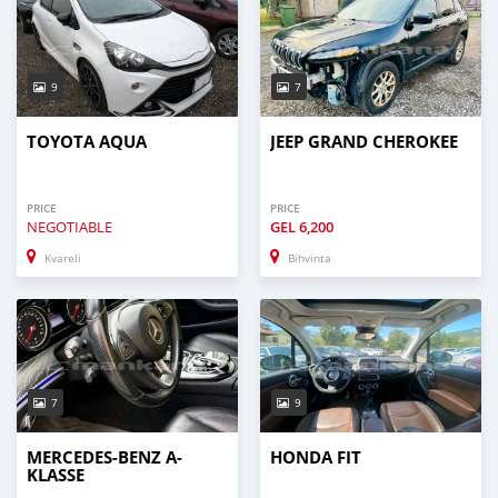
9
7
TOYOTA AQUA
JEEP GRAND CHEROKEE
PRICE
PRICE
NEGOTIABLE
GEL
6,200
Kvareli
Bihvinta
7
9
MERCEDES-BENZ A-
HONDA FIT
KLASSE