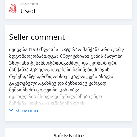
CONDITION
Used
Seller comment
იყიდება!!1997წლიანი 1.8ტურბო.მანქანა არის კარგ
მდგომარეობაში.დგას 60ლიტრიანი გაზის ბალონი
3წლიანი ტეხასმოტრით,გამძლე და ეკონომიური
მანქანაა.პერედოკი,სვეჩები,ბაბინები,ძრავის
რემენი,ანტიფრიზი,ოთხივე კალოტკები ახალი
გაკეთებულია.გაზზეც და ბენზინზეც კარგად
მუშაობს.ძრავი,ტურბო,კარობკა
იდეალურია.მხოლოდ წვრილმანები უნდა
მანქანას,ფასი2200$მანქანა დგას
თერჯოლაში.557663522 ან გავცვლი მაღალ
Show more
ფასიანში და გადმოვიბარებ ლომბარდს
Safety Notice