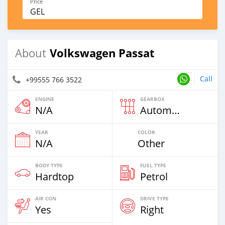
Price
GEL
Volkswagen Passat
About
Call
+99555 766 3522
ENGINE
GEARBOX
N/A
Automatic
YEAR
COLOR
N/A
Other
BODY TYPE
FUEL TYPE
Hardtop
Petrol
AIR CON
DRIVE TYPE
Yes
Right