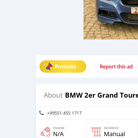
Promote
Report this ad
BMW 2er Grand Tour
About
+99551 455 1717
ENGINE
GEARBOX
N/A
Manual