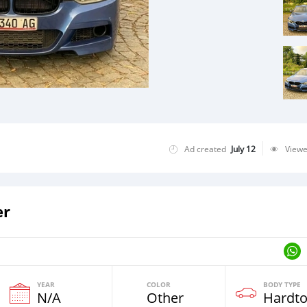
Ad created
July 12
View
er
YEAR
COLOR
BODY TYPE
N/A
Other
Hardt