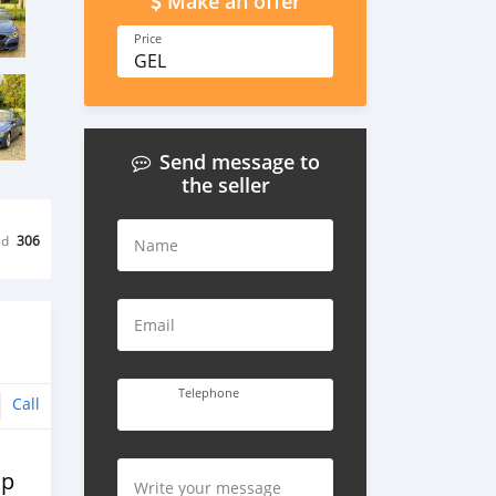
Make an offer
Price
GEL
Send message to
the seller
ed
306
Name
Email
Telephone
Call
op
Write your message