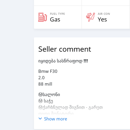
FUEL TYPE
AIR CON
Gas
Yes
Seller comment
იყიდება სასწრაფოდ ❗️❗️❗️
Bmw F30
2.0
88 mill
Ⓜ️სალონი
Ⓜ️ საჭე
Ⓜ️ქარხნულად შიგნით - გარეთ
დიდი მონიტორი
Show more
Sport კარობკა
სავარძლების გათბობა წინ - უკან