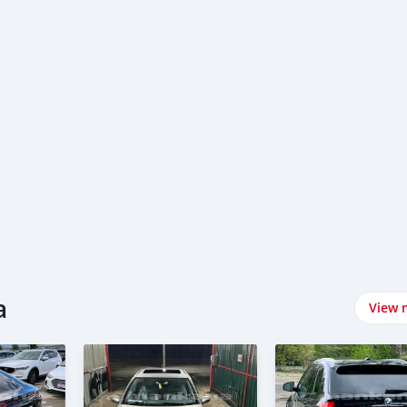
a
View 