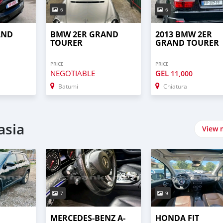
6
6
AND
BMW 2ER GRAND
2013 BMW 2ER
TOURER
GRAND TOURER
PRICE
PRICE
NEGOTIABLE
GEL
11,000
Batumi
Chiatura
asia
View 
7
9
MERCEDES-BENZ A-
HONDA FIT