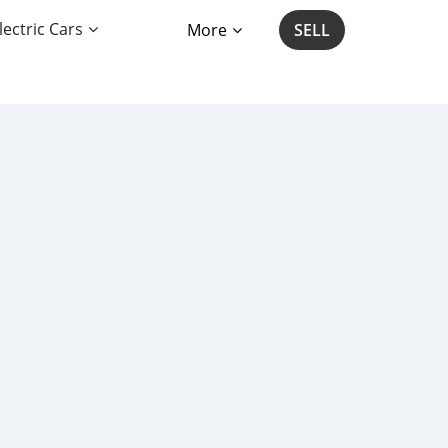
lectric Cars
More
SELL